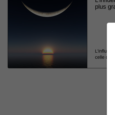
plus gr
L’influen
celle du S