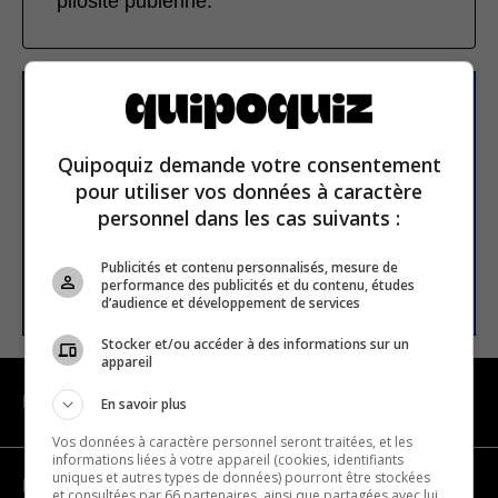
pilosité pubienne.
S’inscrire à la newsletter
Quipoquiz demande votre consentement
pour utiliser vos données à caractère
E-mail
personnel dans les cas suivants :
Publicités et contenu personnalisés, mesure de
S’INSCRIRE
performance des publicités et du contenu, études
d’audience et développement de services
Stocker et/ou accéder à des informations sur un
appareil
NAVIGATION
En savoir plus
Vos données à caractère personnel seront traitées, et les
informations liées à votre appareil (cookies, identifiants
uniques et autres types de données) pourront être stockées
Devenir partenaire
et consultées par 66 partenaires, ainsi que partagées avec lui,