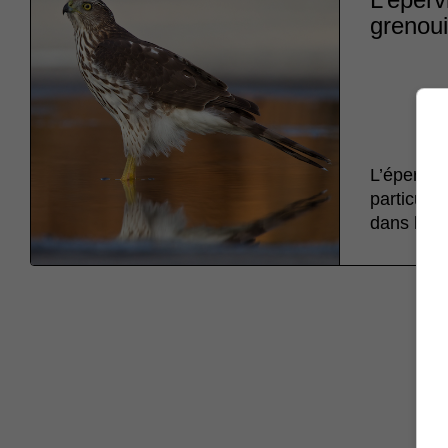
grenoui
L’épervier
particuliè
dans les 