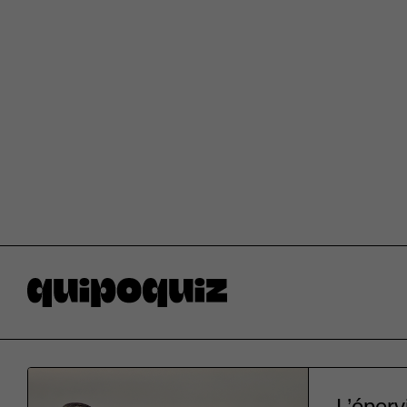
L’éperv