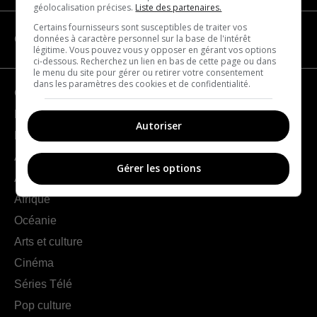
géolocalisation précises.
Liste des partenaires.
Certains fournisseurs sont susceptibles de traiter vos
données à caractère personnel sur la base de l'intérêt
CATÉGORIES
légitime. Vous pouvez vous y opposer en gérant vos options
ci-dessous. Recherchez un lien en bas de cette page ou dans
le menu du site pour gérer ou retirer votre consentement
dans les paramètres des cookies et de confidentialité.
Géographie
France
Autoriser
Europe
Amériques
Gérer les options
Asie
Afrique
Océanie
Arts et culture
Cinéma
Séries Télé
Pop culture