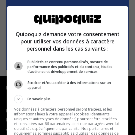
S’inscrire à la newsletter
E-mail
Quipoquiz demande votre consentement
pour utiliser vos données à caractère
personnel dans les cas suivants :
S’INSCRIRE
Publicités et contenu personnalisés, mesure de
performance des publicités et du contenu, études
d’audience et développement de services
Stocker et/ou accéder à des informations sur un
appareil
NAVIGATION
En savoir plus
Vos données à caractère personnel seront traitées, et les
Devenir partenaire
informations liées à votre appareil (cookies, identifiants
uniques et autres types de données) pourront être stockées
Nous joindre
et consultées par 66 partenaires, ainsi que partagées avec lui,
ou utilisées spécifiquement par ce site. Nos partenaires et
À propos
nous-mêmes sommes susceptibles d'utiliser des données de