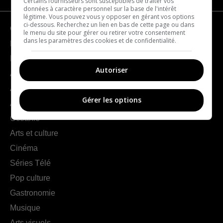
Certains fournisseurs sont susceptibles de traiter vos
données à caractère personnel sur la base de l'intérêt
légitime. Vous pouvez vous y opposer en gérant vos options
ci-dessous. Recherchez un lien en bas de cette page ou dans
Géographie
le menu du site pour gérer ou retirer votre consentement
dans les paramètres des cookies et de confidentialité.
France
Europe
Autoriser
Amériques
Asie
Gérer les options
Afrique
Océanie
Arts et culture
Cinéma
Séries Télé
Pop culture
Gastronomie
Musique
Arts visuels