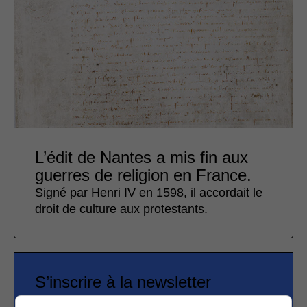
L’édit de Nantes a mis fin aux
guerres de religion en France.
Signé par Henri IV en 1598, il accordait le
droit de culture aux protestants.
S’inscrire à la newsletter