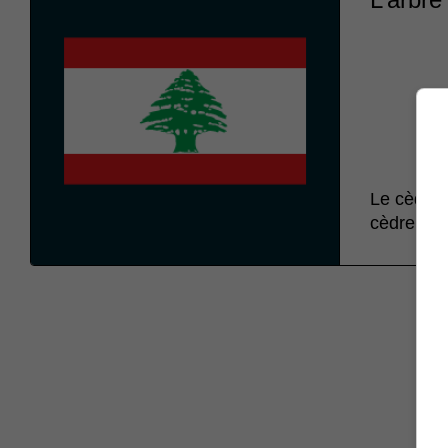
Le cèdre,
cèdre est 