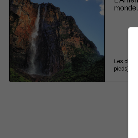
monde
Les chute
pieds).