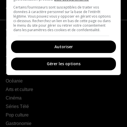
Certains fournisseurs sont susceptibles de traiter vos
CATÉGORIES
données à caractère personnel sur la base de l'intérêt
légitime. Vous pouvez vous y opposer en gérant vos options
ci-dessous. Recherchez un lien en bas de cette page ou dans
le menu du site pour gérer ou retirer votre consentement
dans les paramètres des cookies et de confidentialité.
Géographie
France
Autoriser
Europe
Amériques
Gérer les options
Asie
Afrique
Océanie
Arts et culture
Cinéma
Séries Télé
Pop culture
Gastronomie