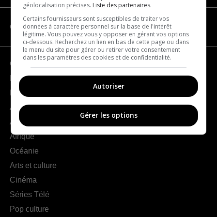
géolocalisation précises.
Liste des partenaires.
Certains fournisseurs sont susceptibles de traiter vos
données à caractère personnel sur la base de l'intérêt
CATÉGORIES
légitime. Vous pouvez vous y opposer en gérant vos options
ci-dessous. Recherchez un lien en bas de cette page ou dans
le menu du site pour gérer ou retirer votre consentement
dans les paramètres des cookies et de confidentialité.
Géographie
France
Autoriser
Europe
Amériques
Gérer les options
Asie
Afrique
Océanie
Arts et culture
Cinéma
Séries Télé
Pop culture