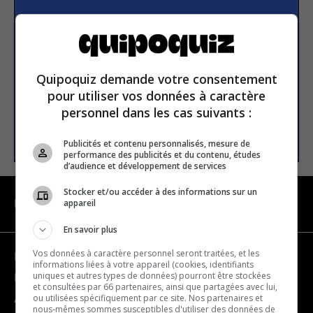
S’inscrire à la newsletter
E-mail
Quipoquiz demande votre consentement
pour utiliser vos données à caractère
personnel dans les cas suivants :
S’INSCRIRE
Publicités et contenu personnalisés, mesure de
performance des publicités et du contenu, études
d’audience et développement de services
Stocker et/ou accéder à des informations sur un
appareil
NAVIGATION
En savoir plus
Vos données à caractère personnel seront traitées, et les
Devenir partenaire
informations liées à votre appareil (cookies, identifiants
uniques et autres types de données) pourront être stockées
Nous joindre
et consultées par 66 partenaires, ainsi que partagées avec lui,
ou utilisées spécifiquement par ce site. Nos partenaires et
À propos
nous-mêmes sommes susceptibles d'utiliser des données de