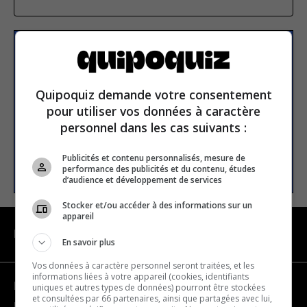
S’inscrire à la newsletter
Quipoquiz demande votre consentement
E-mail
pour utiliser vos données à caractère
personnel dans les cas suivants :
Publicités et contenu personnalisés, mesure de
S’INSCRIRE
performance des publicités et du contenu, études
d’audience et développement de services
Stocker et/ou accéder à des informations sur un
appareil
NAVIGATION
En savoir plus
Vos données à caractère personnel seront traitées, et les
informations liées à votre appareil (cookies, identifiants
Devenir partenaire
uniques et autres types de données) pourront être stockées
et consultées par 66 partenaires, ainsi que partagées avec lui,
Nous joindre