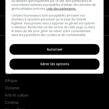
ou utilisées spécifiquement par ce site. Nos partenaires et
nous-mêmes sommes susceptibles d'utiliser des données de
À propos
géolocalisation précises.
Liste des partenaires.
Certains fournisseurs sont susceptibles de traiter vos
données à caractère personnel sur la base de l'intérêt
légitime. Vous pouvez vous y opposer en gérant vos options
CATÉGORIES
ci-dessous. Recherchez un lien en bas de cette page ou dans
le menu du site pour gérer ou retirer votre consentement
dans les paramètres des cookies et de confidentialité.
Géographie
Autoriser
France
Europe
Gérer les options
Amériques
Asie
Afrique
Océanie
Arts et culture
Cinéma