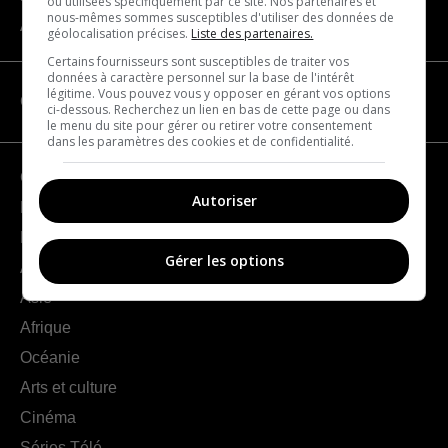
ou utilisées spécifiquement par ce site. Nos partenaires et
nous-mêmes sommes susceptibles d'utiliser des données de
À propos
géolocalisation précises.
Liste des partenaires.
Certains fournisseurs sont susceptibles de traiter vos
données à caractère personnel sur la base de l'intérêt
légitime. Vous pouvez vous y opposer en gérant vos options
CATÉGORIES
ci-dessous. Recherchez un lien en bas de cette page ou dans
le menu du site pour gérer ou retirer votre consentement
dans les paramètres des cookies et de confidentialité.
Géographie
Autoriser
France
Europe
Gérer les options
Amériques
Asie
Afrique
Océanie
Arts et culture
Cinéma
Séries Télé