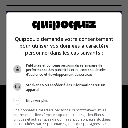
S’inscrire à la newsletter
Quipoquiz demande votre consentement
E-mail
pour utiliser vos données à caractère
personnel dans les cas suivants :
Publicités et contenu personnalisés, mesure de
S’INSCRIRE
performance des publicités et du contenu, études
d’audience et développement de services
Stocker et/ou accéder à des informations sur un
appareil
NAVIGATION
En savoir plus
Vos données à caractère personnel seront traitées, et les
informations liées à votre appareil (cookies, identifiants
Devenir partenaire
uniques et autres types de données) pourront être stockées
et consultées par 66 partenaires, ainsi que partagées avec lui,
Nous joindre