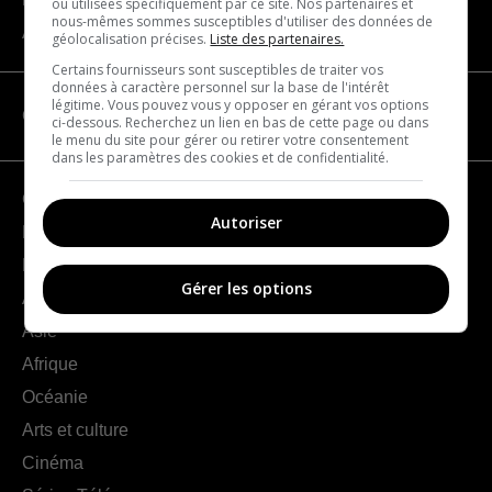
ou utilisées spécifiquement par ce site. Nos partenaires et
nous-mêmes sommes susceptibles d'utiliser des données de
À propos
géolocalisation précises.
Liste des partenaires.
Certains fournisseurs sont susceptibles de traiter vos
données à caractère personnel sur la base de l'intérêt
légitime. Vous pouvez vous y opposer en gérant vos options
CATÉGORIES
ci-dessous. Recherchez un lien en bas de cette page ou dans
le menu du site pour gérer ou retirer votre consentement
dans les paramètres des cookies et de confidentialité.
Géographie
Autoriser
France
Europe
Gérer les options
Amériques
Asie
Afrique
Océanie
Arts et culture
Cinéma