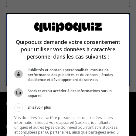
S’inscrire à la newsletter
Quipoquiz demande votre consentement
E-mail
pour utiliser vos données à caractère
personnel dans les cas suivants :
Publicités et contenu personnalisés, mesure de
S’INSCRIRE
performance des publicités et du contenu, études
d’audience et développement de services
Stocker et/ou accéder à des informations sur un
appareil
NAVIGATION
En savoir plus
Vos données à caractère personnel seront traitées, et les
informations liées à votre appareil (cookies, identifiants
Devenir partenaire
uniques et autres types de données) pourront être stockées
et consultées par 66 partenaires, ainsi que partagées avec lui,
Nous joindre