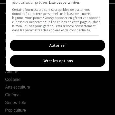
géolocalisation précises.
Liste des partenaires.
Certains fournisseurs sont susceptibles de traiter vos
données à caractère personnel sur la base de l'intérêt
CATÉGORIES
légitime. Vous pouvez vous y opposer en gérant vos options
ci-dessous. Recherchez un lien en bas de cette page ou dans
le menu du site pour gérer ou retirer votre consentement
dans les paramètres des cookies et de confidentialité.
Géographie
France
Autoriser
Europe
Amériques
Gérer les options
Asie
Afrique
Océanie
Arts et culture
Cinéma
Séries Télé
Pop culture