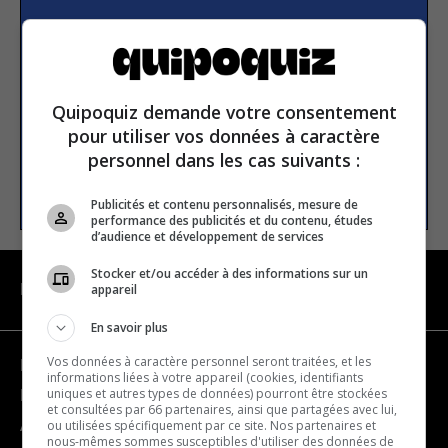
S’inscrire à la newsletter
E-mail
Quipoquiz demande votre consentement
pour utiliser vos données à caractère
personnel dans les cas suivants :
S’INSCRIRE
Publicités et contenu personnalisés, mesure de
performance des publicités et du contenu, études
d’audience et développement de services
Stocker et/ou accéder à des informations sur un
appareil
NAVIGATION
En savoir plus
Vos données à caractère personnel seront traitées, et les
Devenir partenaire
informations liées à votre appareil (cookies, identifiants
uniques et autres types de données) pourront être stockées
Nous joindre
et consultées par 66 partenaires, ainsi que partagées avec lui,
ou utilisées spécifiquement par ce site. Nos partenaires et
À propos
nous-mêmes sommes susceptibles d'utiliser des données de