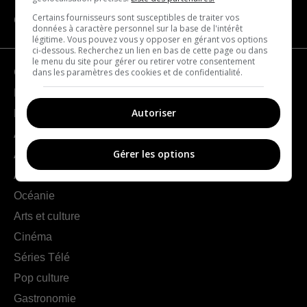
Certains fournisseurs sont susceptibles de traiter vos
CATÉGORIES
données à caractère personnel sur la base de l'intérêt
légitime. Vous pouvez vous y opposer en gérant vos options
ci-dessous. Recherchez un lien en bas de cette page ou dans
le menu du site pour gérer ou retirer votre consentement
dans les paramètres des cookies et de confidentialité.
Géographie
France
Autoriser
Europe
Amériques
Gérer les options
Asie
Afrique
Océanie
Arts et culture
Cinéma
Séries Télé
Pop culture
Gastronomie