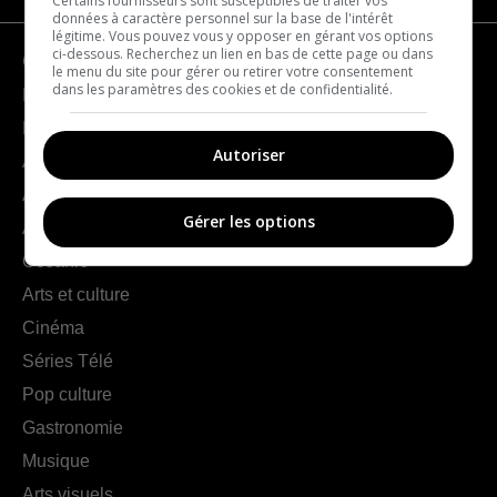
Certains fournisseurs sont susceptibles de traiter vos
données à caractère personnel sur la base de l'intérêt
légitime. Vous pouvez vous y opposer en gérant vos options
ci-dessous. Recherchez un lien en bas de cette page ou dans
Géographie
le menu du site pour gérer ou retirer votre consentement
dans les paramètres des cookies et de confidentialité.
France
Europe
Autoriser
Amériques
Asie
Gérer les options
Afrique
Océanie
Arts et culture
Cinéma
Séries Télé
Pop culture
Gastronomie
Musique
Arts visuels