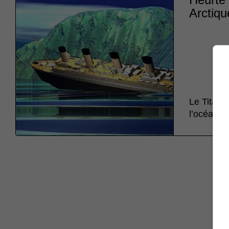
Arctiqu
Le Titanic
l’océan A