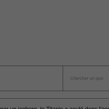
Chercher un quiz
par un iceberg, le Titanic a coulé dans l’o