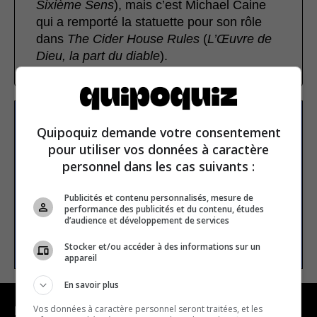
Sixième Sens
), mais c’est Michael Caine
qui a remporté la statuette pour son rôle
dans
The Cider House Rules
(
L’Œuvre de
Dieu, la part du
diable
).
S’inscrire à la newsletter
Quipoquiz demande votre consentement
pour utiliser vos données à caractère
personnel dans les cas suivants :
E-mail
Publicités et contenu personnalisés, mesure de
performance des publicités et du contenu, études
d’audience et développement de services
S’INSCRIRE
Stocker et/ou accéder à des informations sur un
appareil
En savoir plus
Vos données à caractère personnel seront traitées, et les
NAVIGATION