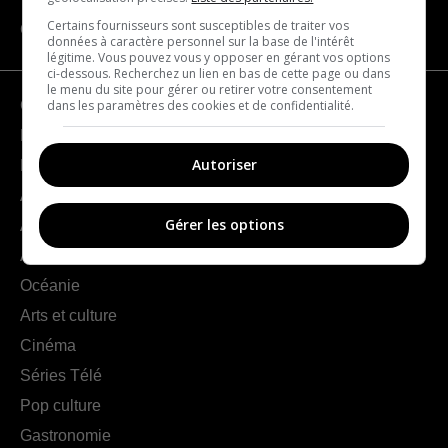
Certains fournisseurs sont susceptibles de traiter vos
CATÉGORIES
données à caractère personnel sur la base de l'intérêt
légitime. Vous pouvez vous y opposer en gérant vos options
ci-dessous. Recherchez un lien en bas de cette page ou dans
le menu du site pour gérer ou retirer votre consentement
dans les paramètres des cookies et de confidentialité.
Géographie
France
Autoriser
Europe
Amériques
Gérer les options
Asie
Afrique
Océanie
Arts et culture
Cinéma
Séries Télé
Pop culture
Gastronomie