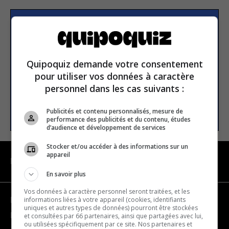
S’inscrire à la newsletter
Quipoquiz demande votre consentement
E-mail
pour utiliser vos données à caractère
personnel dans les cas suivants :
S’INSCRIRE
Publicités et contenu personnalisés, mesure de
performance des publicités et du contenu, études
d’audience et développement de services
Stocker et/ou accéder à des informations sur un
appareil
NAVIGATION
En savoir plus
Vos données à caractère personnel seront traitées, et les
informations liées à votre appareil (cookies, identifiants
Devenir partenaire
uniques et autres types de données) pourront être stockées
Nous joindre
et consultées par 66 partenaires, ainsi que partagées avec lui,
ou utilisées spécifiquement par ce site. Nos partenaires et