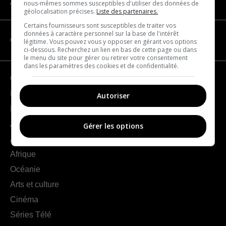
À propos
nous-mêmes sommes susceptibles d'utiliser des données de
géolocalisation précises.
Liste des partenaires.
Certains fournisseurs sont susceptibles de traiter vos
données à caractère personnel sur la base de l'intérêt
CATÉGORIES
légitime. Vous pouvez vous y opposer en gérant vos options
ci-dessous. Recherchez un lien en bas de cette page ou dans
le menu du site pour gérer ou retirer votre consentement
dans les paramètres des cookies et de confidentialité.
Géographie
France
Autoriser
Europe
Amériques
Gérer les options
Asie
Afrique
Océanie
Arts et culture
Cinéma
Séries Télé