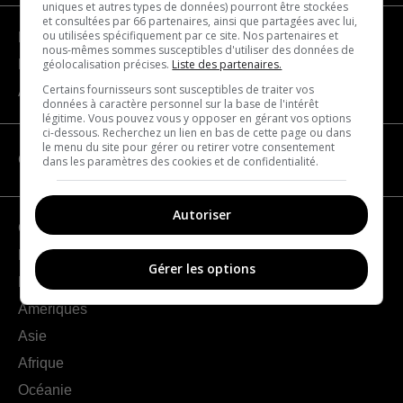
uniques et autres types de données) pourront être stockées
et consultées par 66 partenaires, ainsi que partagées avec lui,
ou utilisées spécifiquement par ce site. Nos partenaires et
Devenir partenaire
nous-mêmes sommes susceptibles d'utiliser des données de
géolocalisation précises.
Liste des partenaires.
Nous joindre
Certains fournisseurs sont susceptibles de traiter vos
À propos
données à caractère personnel sur la base de l'intérêt
légitime. Vous pouvez vous y opposer en gérant vos options
ci-dessous. Recherchez un lien en bas de cette page ou dans
le menu du site pour gérer ou retirer votre consentement
CATÉGORIES
dans les paramètres des cookies et de confidentialité.
Autoriser
Géographie
France
Gérer les options
Europe
Amériques
Asie
Afrique
Océanie