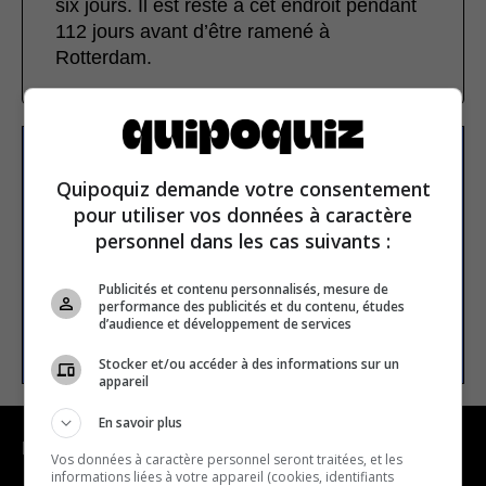
six jours. Il est resté à cet endroit pendant
112 jours avant d’être ramené à
Rotterdam.
S’inscrire à la newsletter
Quipoquiz demande votre consentement
pour utiliser vos données à caractère
personnel dans les cas suivants :
E-mail
Publicités et contenu personnalisés, mesure de
performance des publicités et du contenu, études
d’audience et développement de services
S’INSCRIRE
Stocker et/ou accéder à des informations sur un
appareil
En savoir plus
NAVIGATION
Vos données à caractère personnel seront traitées, et les
informations liées à votre appareil (cookies, identifiants