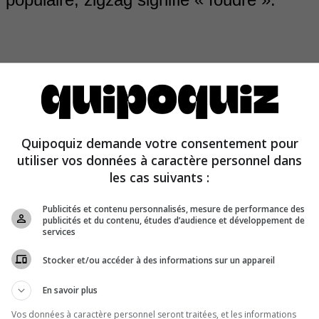
Quipoquiz demande votre consentement pour
gzag
tirerait son origine de l’onomatopée
zik-zak
: le brui
utiliser vos données à caractère personnel dans
e scie. Il ne vient pas du latin populaire.
les cas suivants :
Publicités et contenu personnalisés, mesure de performance des
publicités et du contenu, études d’audience et développement de
services
Stocker et/ou accéder à des informations sur un appareil
En savoir plus
Vos données à caractère personnel seront traitées, et les informations