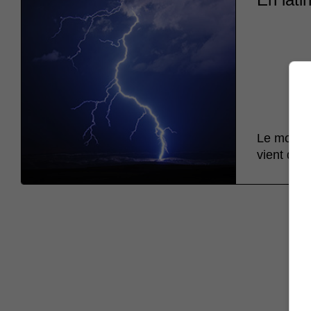
Le mot
zi
vient d’un