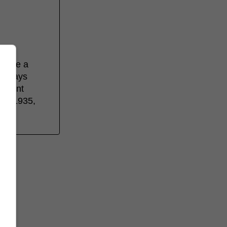
u’elle a
ce pays
ne ont
 en 1935,