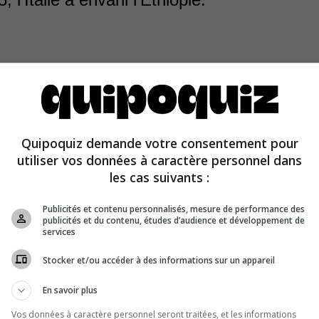
 1935, l’Italie fasciste de Mussolini a envahi l’Éthiopie q
n mai 1936. L’Italie avait tenté en vain de s’emparer de 
En mai 1941, les forces alliées et la résistance éthiopien
Quipoquiz demande votre consentement pour
s Italiens, permettant à l’empereur Hailé Sélassié, chassé
utiliser vos données à caractère personnel dans
dre le pouvoir.
les cas suivants :
Publicités et contenu personnalisés, mesure de performance des
publicités et du contenu, études d’audience et développement de
services
Stocker et/ou accéder à des informations sur un appareil
En savoir plus
Vos données à caractère personnel seront traitées, et les informations