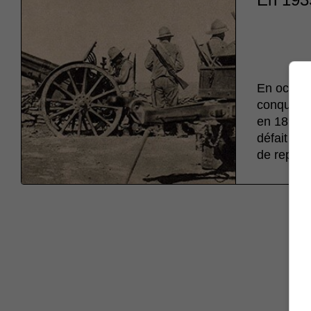
En octobre
conquis e
en 1896. 
défait le
de repren