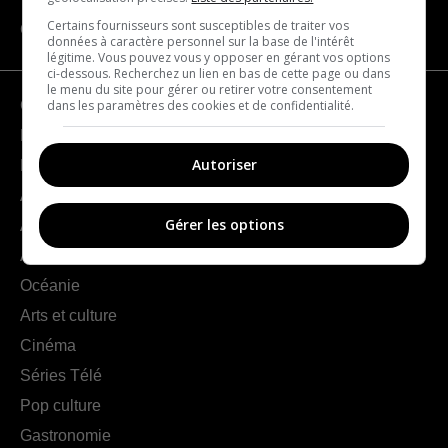
Certains fournisseurs sont susceptibles de traiter vos
CATÉGORIES
données à caractère personnel sur la base de l'intérêt
légitime. Vous pouvez vous y opposer en gérant vos options
ci-dessous. Recherchez un lien en bas de cette page ou dans
le menu du site pour gérer ou retirer votre consentement
dans les paramètres des cookies et de confidentialité.
Géographie
France
Autoriser
Europe
Amériques
Gérer les options
Asie
Afrique
Océanie
Arts et culture
Cinéma
Séries Télé
Pop culture
Gastronomie