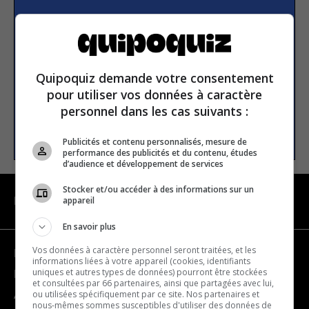
S’inscrire à la newsletter
E-mail
Quipoquiz demande votre consentement
pour utiliser vos données à caractère
personnel dans les cas suivants :
S’INSCRIRE
Publicités et contenu personnalisés, mesure de
performance des publicités et du contenu, études
d’audience et développement de services
Stocker et/ou accéder à des informations sur un
appareil
NAVIGATION
En savoir plus
Vos données à caractère personnel seront traitées, et les
Devenir partenaire
informations liées à votre appareil (cookies, identifiants
uniques et autres types de données) pourront être stockées
Nous joindre
et consultées par 66 partenaires, ainsi que partagées avec lui,
ou utilisées spécifiquement par ce site. Nos partenaires et
À propos
nous-mêmes sommes susceptibles d'utiliser des données de