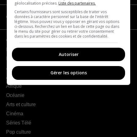
géolocalisation précises.
Liste des partenaires.
Certains fournisseurs sont susceptibles de traiter vos
données à caractère personnel sur la base de l'intérêt
CATÉGORIES
légitime. Vous pouvez vous y opposer en gérant vos options
ci-dessous. Recherchez un lien en bas de cette page ou dans
le menu du site pour gérer ou retirer votre consentement
dans les paramètres des cookies et de confidentialité.
Géographie
France
Autoriser
Europe
Amériques
Gérer les options
Asie
Afrique
Océanie
Arts et culture
Cinéma
Séries Télé
Pop culture