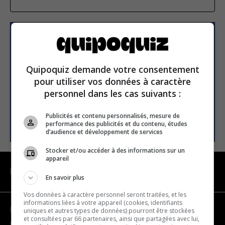
S’inscrire à la newsletter
Quipoquiz demande votre consentement
E-mail
pour utiliser vos données à caractère
personnel dans les cas suivants :
Publicités et contenu personnalisés, mesure de
S’INSCRIRE
performance des publicités et du contenu, études
d’audience et développement de services
Stocker et/ou accéder à des informations sur un
appareil
NAVIGATION
En savoir plus
Vos données à caractère personnel seront traitées, et les
informations liées à votre appareil (cookies, identifiants
Devenir partenaire
uniques et autres types de données) pourront être stockées
et consultées par 66 partenaires, ainsi que partagées avec lui,
Nous joindre