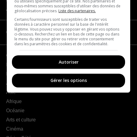
ou utilisées spécifiquement par ce site. Nos partenaires et
nous-mêmes sommes susceptibles d'utiliser des données de
À propos
géolocalisation précises.
Liste des partenaires.
Certains fournisseurs sont susceptibles de traiter vos
données à caractère personnel sur la base de l'intérêt
légitime. Vous pouvez vous y opposer en gérant vos options
CATÉGORIES
ci-dessous. Recherchez un lien en bas de cette page ou dans
le menu du site pour gérer ou retirer votre consentement
dans les paramètres des cookies et de confidentialité.
Géographie
Autoriser
France
Europe
Gérer les options
Amériques
Asie
Afrique
Océanie
Arts et culture
Cinéma