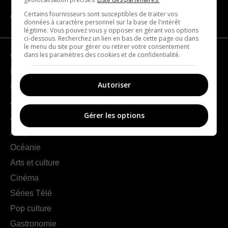
Certains fournisseurs sont susceptibles de traiter vos
CATÉGORIES
données à caractère personnel sur la base de l'intérêt
légitime. Vous pouvez vous y opposer en gérant vos options
ci-dessous. Recherchez un lien en bas de cette page ou dans
le menu du site pour gérer ou retirer votre consentement
dans les paramètres des cookies et de confidentialité.
Géographie
France
Autoriser
Europe
Amériques
Gérer les options
Asie
Afrique
Océanie
Arts et culture
Cinéma
Séries Télé
Pop culture
Gastronomie