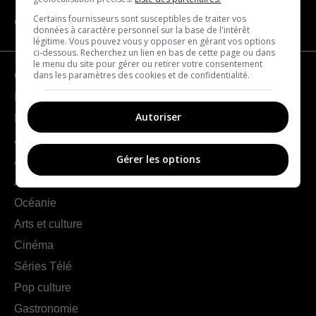
Certains fournisseurs sont susceptibles de traiter vos
CATÉGORIES
données à caractère personnel sur la base de l'intérêt
légitime. Vous pouvez vous y opposer en gérant vos options
ci-dessous. Recherchez un lien en bas de cette page ou dans
le menu du site pour gérer ou retirer votre consentement
dans les paramètres des cookies et de confidentialité.
Géographie
France
Autoriser
Europe
Amériques
Gérer les options
Asie
Afrique
Océanie
Arts et culture
Cinéma
Séries Télé
Pop culture
Gastronomie