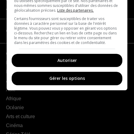
ou utilisées spécifiquement par ce site. Nos partenaires et
nous-mêmes sommes susceptibles d'utiliser des données de
À propos
géolocalisation précises.
Liste des partenaires.
Certains fournisseurs sont susceptibles de traiter vos
données à caractère personnel sur la base de l'intérêt
légitime. Vous pouvez vous y opposer en gérant vos options
CATÉGORIES
ci-dessous. Recherchez un lien en bas de cette page ou dans
le menu du site pour gérer ou retirer votre consentement
dans les paramètres des cookies et de confidentialité.
Géographie
Autoriser
France
Europe
Gérer les options
Amériques
Asie
Afrique
Océanie
Arts et culture
Cinéma