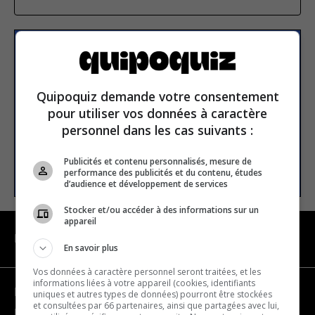
S’inscrire à la newsletter
Quipoquiz demande votre consentement
E-mail
pour utiliser vos données à caractère
personnel dans les cas suivants :
Publicités et contenu personnalisés, mesure de
S’INSCRIRE
performance des publicités et du contenu, études
d’audience et développement de services
Stocker et/ou accéder à des informations sur un
appareil
NAVIGATION
En savoir plus
Vos données à caractère personnel seront traitées, et les
informations liées à votre appareil (cookies, identifiants
Devenir partenaire
uniques et autres types de données) pourront être stockées
et consultées par 66 partenaires, ainsi que partagées avec lui,
Nous joindre