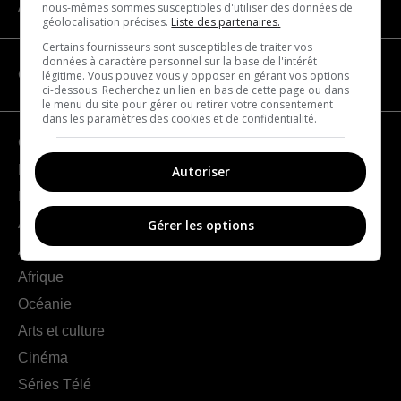
À propos
nous-mêmes sommes susceptibles d'utiliser des données de
géolocalisation précises.
Liste des partenaires.
Certains fournisseurs sont susceptibles de traiter vos
données à caractère personnel sur la base de l'intérêt
CATÉGORIES
légitime. Vous pouvez vous y opposer en gérant vos options
ci-dessous. Recherchez un lien en bas de cette page ou dans
le menu du site pour gérer ou retirer votre consentement
dans les paramètres des cookies et de confidentialité.
Géographie
France
Autoriser
Europe
Amériques
Gérer les options
Asie
Afrique
Océanie
Arts et culture
Cinéma
Séries Télé