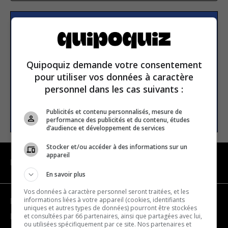
S’inscrire à la newsletter
Quipoquiz demande votre consentement
E-mail
pour utiliser vos données à caractère
personnel dans les cas suivants :
S’INSCRIRE
Publicités et contenu personnalisés, mesure de
performance des publicités et du contenu, études
d’audience et développement de services
Stocker et/ou accéder à des informations sur un
appareil
NAVIGATION
En savoir plus
Vos données à caractère personnel seront traitées, et les
informations liées à votre appareil (cookies, identifiants
Devenir partenaire
uniques et autres types de données) pourront être stockées
et consultées par 66 partenaires, ainsi que partagées avec lui,
Nous joindre
ou utilisées spécifiquement par ce site. Nos partenaires et