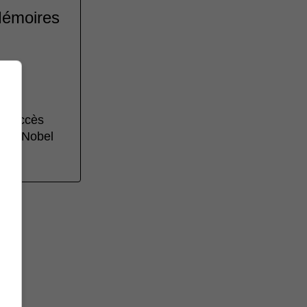
 Mémoires
c succès
 prix Nobel