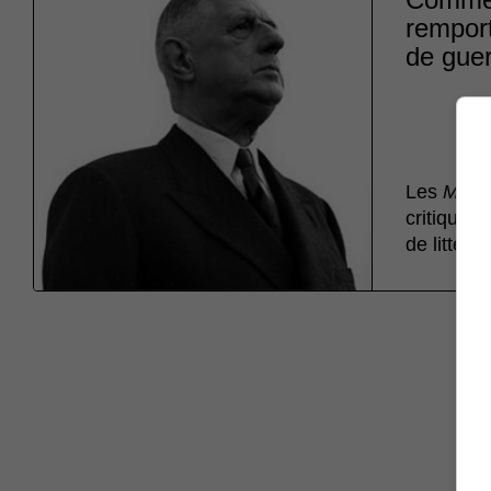
remport
de guer
Les
Mémo
critique e
de littérat