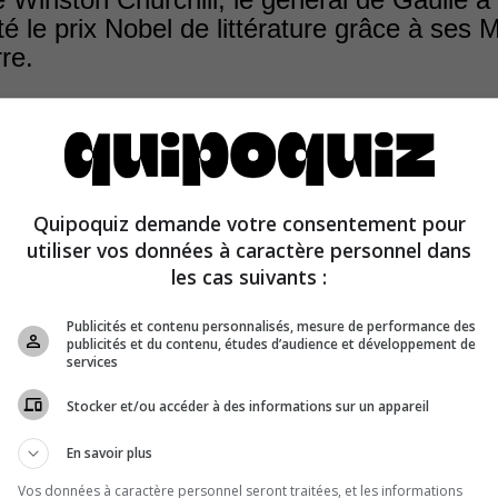
é le prix Nobel de littérature grâce à ses
re.
ires de guerre
de Charles de Gaulle ont obtenu un fran
Quipoquiz demande votre consentement pour
t d’édition, mais ils ne lui ont pas permis de remporter le
utiliser vos données à caractère personnel dans
ure.
les cas suivants :
Publicités et contenu personnalisés, mesure de performance des
publicités et du contenu, études d’audience et développement de
services
Stocker et/ou accéder à des informations sur un appareil
En savoir plus
Vos données à caractère personnel seront traitées, et les informations