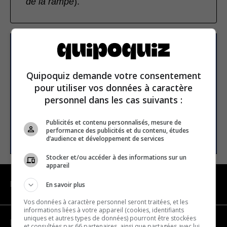
de la rampe
).
S’inscrire à la newsletter
Quipoquiz demande votre consentement
pour utiliser vos données à caractère
E-mail
personnel dans les cas suivants :
Publicités et contenu personnalisés, mesure de
S’INSCRIRE
performance des publicités et du contenu, études
d’audience et développement de services
Stocker et/ou accéder à des informations sur un
appareil
NAVIGATION
En savoir plus
Vos données à caractère personnel seront traitées, et les
informations liées à votre appareil (cookies, identifiants
uniques et autres types de données) pourront être stockées
Devenir partenaire
et consultées par 66 partenaires, ainsi que partagées avec lui,