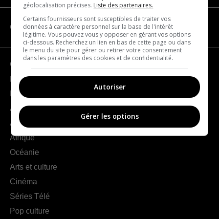
géolocalisation précises.
Liste des partenaires.
Certains fournisseurs sont susceptibles de traiter vos
données à caractère personnel sur la base de l'intérêt
CATÉGORIES
légitime. Vous pouvez vous y opposer en gérant vos options
ci-dessous. Recherchez un lien en bas de cette page ou dans
le menu du site pour gérer ou retirer votre consentement
dans les paramètres des cookies et de confidentialité.
Géographie
France
Autoriser
Europe
Amériques
Gérer les options
Asie
Afrique
Océanie
Arts et culture
Cinéma
Séries Télé
Pop culture