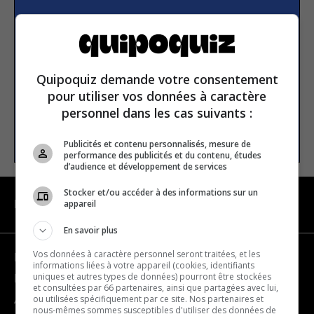
S’inscrire à la newsletter
E-mail
Quipoquiz demande votre consentement
pour utiliser vos données à caractère
personnel dans les cas suivants :
S’INSCRIRE
Publicités et contenu personnalisés, mesure de
performance des publicités et du contenu, études
d’audience et développement de services
Stocker et/ou accéder à des informations sur un
appareil
NAVIGATION
En savoir plus
Vos données à caractère personnel seront traitées, et les
Devenir partenaire
informations liées à votre appareil (cookies, identifiants
uniques et autres types de données) pourront être stockées
Nous joindre
et consultées par 66 partenaires, ainsi que partagées avec lui,
ou utilisées spécifiquement par ce site. Nos partenaires et
À propos
nous-mêmes sommes susceptibles d'utiliser des données de