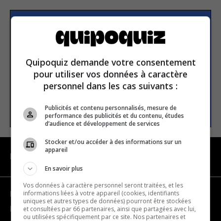
S’inscrire à la newsletter
Quipoquiz demande votre consentement
E-mail
pour utiliser vos données à caractère
personnel dans les cas suivants :
S’INSCRIRE
Publicités et contenu personnalisés, mesure de
performance des publicités et du contenu, études
d’audience et développement de services
Stocker et/ou accéder à des informations sur un
appareil
NAVIGATION
En savoir plus
Vos données à caractère personnel seront traitées, et les
informations liées à votre appareil (cookies, identifiants
Devenir partenaire
uniques et autres types de données) pourront être stockées
et consultées par 66 partenaires, ainsi que partagées avec lui,
Nous joindre
ou utilisées spécifiquement par ce site. Nos partenaires et