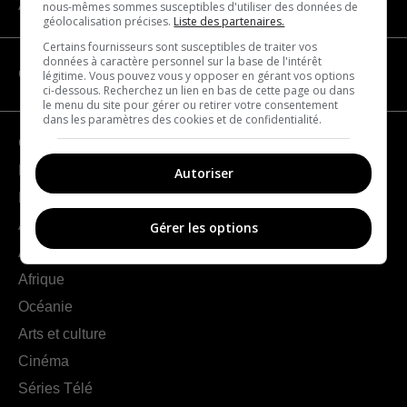
À propos
nous-mêmes sommes susceptibles d'utiliser des données de
géolocalisation précises.
Liste des partenaires.
Certains fournisseurs sont susceptibles de traiter vos
données à caractère personnel sur la base de l'intérêt
CATÉGORIES
légitime. Vous pouvez vous y opposer en gérant vos options
ci-dessous. Recherchez un lien en bas de cette page ou dans
le menu du site pour gérer ou retirer votre consentement
dans les paramètres des cookies et de confidentialité.
Géographie
France
Autoriser
Europe
Amériques
Gérer les options
Asie
Afrique
Océanie
Arts et culture
Cinéma
Séries Télé