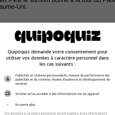
aume-Uni.
 » est le surnom donné à la grande cloche de 13,5 tonn
au sommet de la tour horloge du palais de Westminster, o
 du Royaume-Uni. Cette tour, autrefois simplement appe
Quipoquiz demande votre consentement pour
oge », a été renommée « Elizabeth Tower » à l’occasion d
utiliser vos données à caractère personnel dans
’Elizabeth II en 2012.
les cas suivants :
Publicités et contenu personnalisés, mesure de performance des
publicités et du contenu, études d’audience et développement de
services
Stocker et/ou accéder à des informations sur un appareil
En savoir plus
Vos données à caractère personnel seront traitées, et les informations