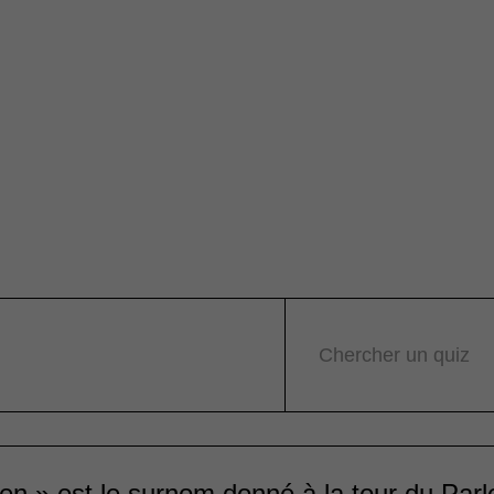
Chercher un quiz
en » est le surnom donné à la tour du Par