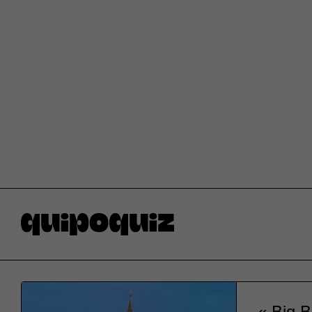
« Big B