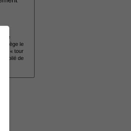
es se
ù siège le
lée « tour
u jubilé de