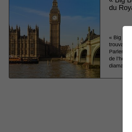
du Roy
« Big Ben
trouvant 
Parlement
de l’horl
diamant d