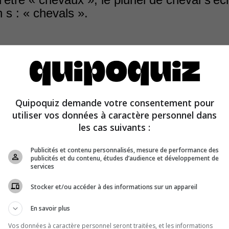
 s : « chevals ».
Âge, le x était une abréviation que les moines copistes u
Quipoquiz demande votre consentement pour
 des lettres u et s. Le pluriel « des chevaus » s'écrivait 
utiliser vos données à caractère personnel dans
les cas suivants :
Publicités et contenu personnalisés, mesure de performance des
publicités et du contenu, études d’audience et développement de
services
Stocker et/ou accéder à des informations sur un appareil
En savoir plus
Vos données à caractère personnel seront traitées, et les informations