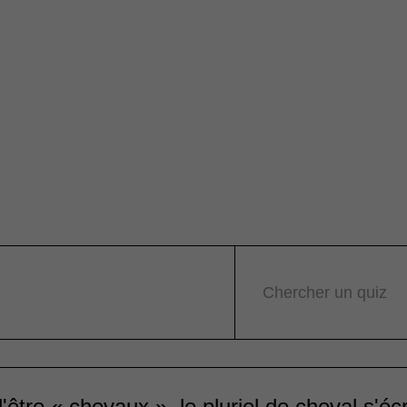
Chercher un quiz
'être « chevaux », le pluriel de cheval s'écr