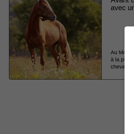
avec un
Au Moyen 
à la place
chevax ».