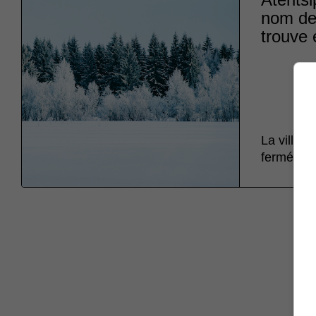
nom de 
trouve 
La ville 
fermé ses