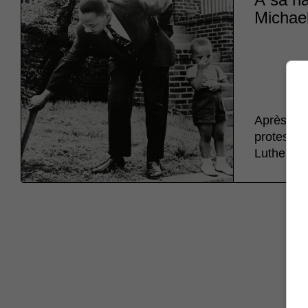
Michael
Après un 
protestan
Luther» et