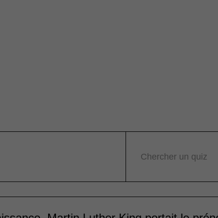
Chercher un quiz
issance, Martin Luther King portait le pré