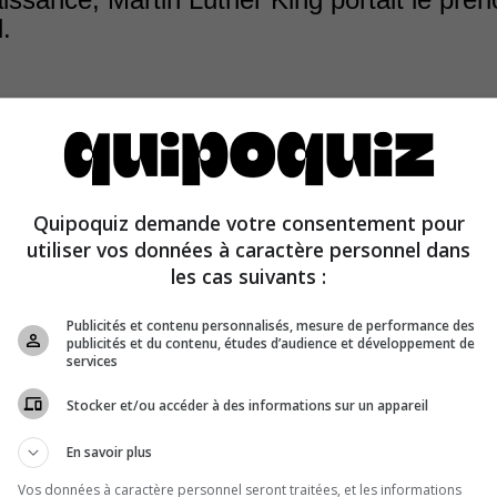
.
voyage en Allemagne en 1934, son père a été inspiré par
Quipoquiz demande votre consentement pour
t Martin Luther. Il décida de changer son prénom par «Ma
utiliser vos données à caractère personnel dans
 plus tard, celui de son fils.
les cas suivants :
Publicités et contenu personnalisés, mesure de performance des
publicités et du contenu, études d’audience et développement de
services
Stocker et/ou accéder à des informations sur un appareil
En savoir plus
Vos données à caractère personnel seront traitées, et les informations