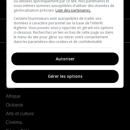
ou utilisées spécifiquement par ce site. Nos partenaires et
nous-mêmes sommes susceptibles d'utiliser des données de
À propos
géolocalisation précises.
Liste des partenaires.
Certains fournisseurs sont susceptibles de traiter vos
données à caractère personnel sur la base de l'intérêt
légitime. Vous pouvez vous y opposer en gérant vos options
CATÉGORIES
ci-dessous. Recherchez un lien en bas de cette page ou dans
le menu du site pour gérer ou retirer votre consentement
dans les paramètres des cookies et de confidentialité.
Géographie
Autoriser
France
Europe
Gérer les options
Amériques
Asie
Afrique
Océanie
Arts et culture
Cinéma