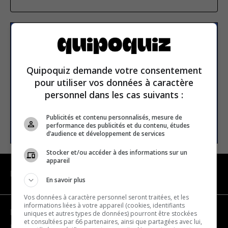
S’inscrire à la newsletter
Quipoquiz demande votre consentement
E-mail
pour utiliser vos données à caractère
personnel dans les cas suivants :
Publicités et contenu personnalisés, mesure de
S’INSCRIRE
performance des publicités et du contenu, études
d’audience et développement de services
Stocker et/ou accéder à des informations sur un
appareil
NAVIGATION
En savoir plus
Vos données à caractère personnel seront traitées, et les
informations liées à votre appareil (cookies, identifiants
Devenir partenaire
uniques et autres types de données) pourront être stockées
et consultées par 66 partenaires, ainsi que partagées avec lui,
Nous joindre