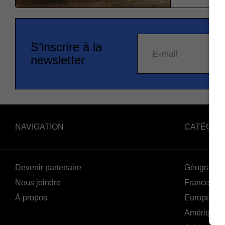
S’inscrire à la
E-mail
newsletter
NAVIGATION
CATÉGOR
Devenir partenaire
Géographi
Nous joindre
France
À propos
Europe
Amériques