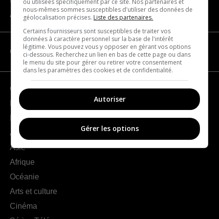
ou utilisées spécifiquement par ce site. Nos partenaires et
nous-mêmes sommes susceptibles d'utiliser des données de
À propos
géolocalisation précises.
Liste des partenaires.
Certains fournisseurs sont susceptibles de traiter vos
données à caractère personnel sur la base de l'intérêt
légitime. Vous pouvez vous y opposer en gérant vos options
CATÉGORIES
ci-dessous. Recherchez un lien en bas de cette page ou dans
le menu du site pour gérer ou retirer votre consentement
dans les paramètres des cookies et de confidentialité.
Géographie
Autoriser
France
Europe
Gérer les options
Amériques
Asie
Afrique
Océanie
Arts et culture
Cinéma