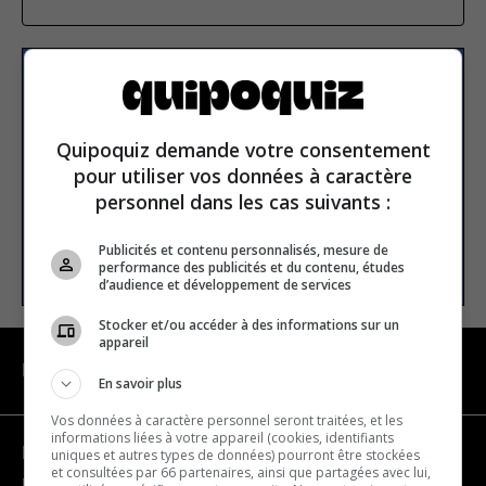
S’inscrire à la newsletter
Quipoquiz demande votre consentement
E-mail
pour utiliser vos données à caractère
personnel dans les cas suivants :
Publicités et contenu personnalisés, mesure de
S’INSCRIRE
performance des publicités et du contenu, études
d’audience et développement de services
Stocker et/ou accéder à des informations sur un
appareil
NAVIGATION
En savoir plus
Vos données à caractère personnel seront traitées, et les
informations liées à votre appareil (cookies, identifiants
Devenir partenaire
uniques et autres types de données) pourront être stockées
et consultées par 66 partenaires, ainsi que partagées avec lui,
Nous joindre