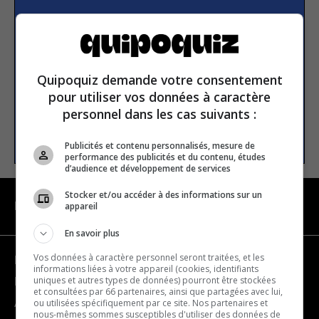
S’inscrire à la newsletter
E-mail
Quipoquiz demande votre consentement
pour utiliser vos données à caractère
personnel dans les cas suivants :
S’INSCRIRE
Publicités et contenu personnalisés, mesure de
performance des publicités et du contenu, études
d’audience et développement de services
Stocker et/ou accéder à des informations sur un
appareil
NAVIGATION
En savoir plus
Vos données à caractère personnel seront traitées, et les
Devenir partenaire
informations liées à votre appareil (cookies, identifiants
uniques et autres types de données) pourront être stockées
Nous joindre
et consultées par 66 partenaires, ainsi que partagées avec lui,
ou utilisées spécifiquement par ce site. Nos partenaires et
À propos
nous-mêmes sommes susceptibles d'utiliser des données de