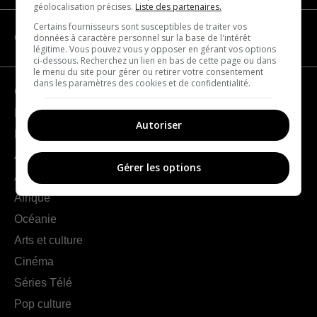
géolocalisation précises.
Liste des partenaires.
Certains fournisseurs sont susceptibles de traiter vos
données à caractère personnel sur la base de l'intérêt
CATÉGORIES
légitime. Vous pouvez vous y opposer en gérant vos options
ci-dessous. Recherchez un lien en bas de cette page ou dans
le menu du site pour gérer ou retirer votre consentement
dans les paramètres des cookies et de confidentialité.
Géographie
France
Autoriser
Europe
Amériques
Gérer les options
Asie
Afrique
Océanie
Arts et culture
Cinéma
Séries Télé
Pop culture