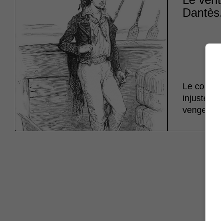
Dantès
Le comte 
injusteme
vengeanc