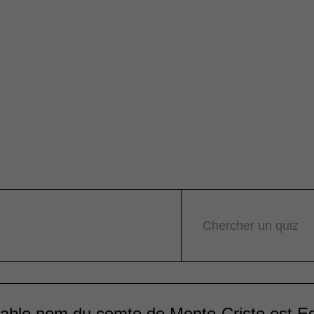
Chercher un quiz
itable nom du comte de Monte-Cristo est 