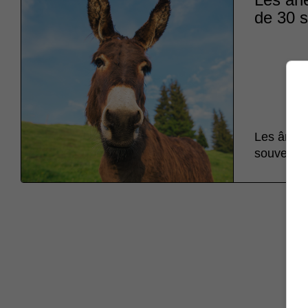
de 30 
Les ânes 
souvenir 