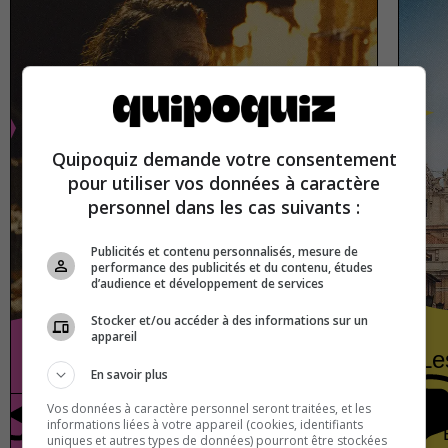
Quipoquiz demande votre consentement
pour utiliser vos données à caractère
personnel dans les cas suivants :
Publicités et contenu personnalisés, mesure de
performance des publicités et du contenu, études
d’audience et développement de services
Stocker et/ou accéder à des informations sur un
appareil
Les méchants à l’écran
Le
En savoir plus
Vos données à caractère personnel seront traitées, et les
informations liées à votre appareil (cookies, identifiants
Cinéma
Vrai ou faux
uniques et autres types de données) pourront être stockées