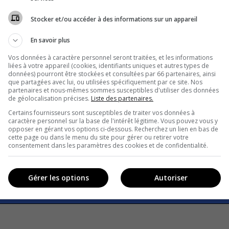
Stocker et/ou accéder à des informations sur un appareil
En savoir plus
0th century quiz is a fun way to learn new trivia and tes
Vos données à caractère personnel seront traitées, et les informations
knowledge. Get ready to give your brain a workout and g
liées à votre appareil (cookies, identifiants uniques et autres types de
h your friends while you brush up on your general knowl
données) pourront être stockées et consultées par 66 partenaires, ainsi
que partagées avec lui, ou utilisées spécifiquement par ce site. Nos
partenaires et nous-mêmes sommes susceptibles d'utiliser des données
de géolocalisation précises.
Liste des partenaires.
Certains fournisseurs sont susceptibles de traiter vos données à
y
T
caractère personnel sur la base de l'intérêt légitime. Vous pouvez vous y
opposer en gérant vos options ci-dessous. Recherchez un lien en bas de
cette page ou dans le menu du site pour gérer ou retirer votre
consentement dans les paramètres des cookies et de confidentialité.
Gérer les options
Autoriser