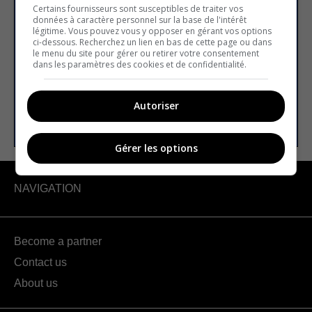
newsletter
Certains fournisseurs sont susceptibles de traiter vos
données à caractère personnel sur la base de l'intérêt
légitime. Vous pouvez vous y opposer en gérant vos options
ci-dessous. Recherchez un lien en bas de cette page ou dans
le menu du site pour gérer ou retirer votre consentement
Email address
dans les paramètres des cookies et de confidentialité.
Autoriser
SUBSCRIBE
Gérer les options
NAVIGATION
Become a partner
Contact us
About us