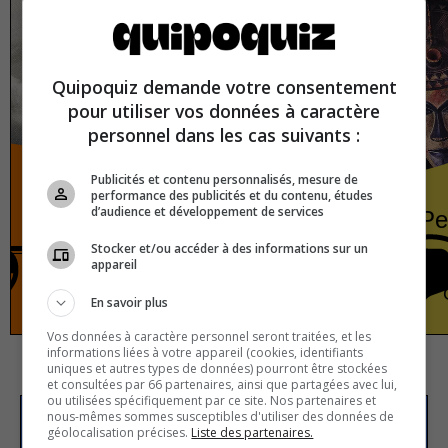
Quipoquiz demande votre consentement
pour utiliser vos données à caractère
personnel dans les cas suivants :
Publicités et contenu personnalisés, mesure de
performance des publicités et du contenu, études
d’audience et développement de services
The Second World War
Pe
Stocker et/ou accéder à des informations sur un
appareil
Second World War
True or false
En savoir plus
Vos données à caractère personnel seront traitées, et les
informations liées à votre appareil (cookies, identifiants
uniques et autres types de données) pourront être stockées
et consultées par 66 partenaires, ainsi que partagées avec lui,
ou utilisées spécifiquement par ce site. Nos partenaires et
nous-mêmes sommes susceptibles d'utiliser des données de
géolocalisation précises.
Liste des partenaires.
Subscribe to our