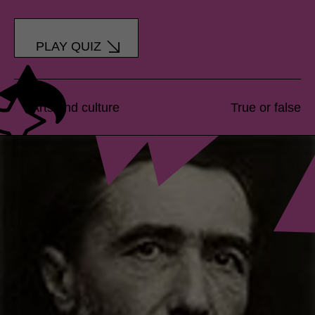
PLAY QUIZ
Arts and culture
True or false