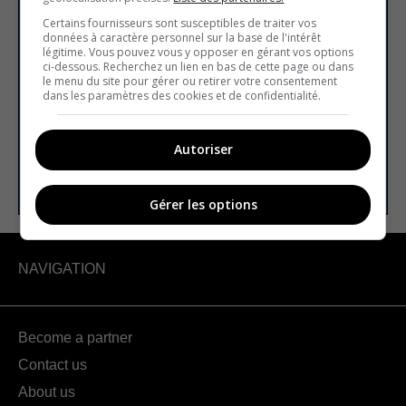
Subscribe to our
Certains fournisseurs sont susceptibles de traiter vos
newsletter
données à caractère personnel sur la base de l'intérêt
légitime. Vous pouvez vous y opposer en gérant vos options
ci-dessous. Recherchez un lien en bas de cette page ou dans
le menu du site pour gérer ou retirer votre consentement
dans les paramètres des cookies et de confidentialité.
Email address
Autoriser
SUBSCRIBE
Gérer les options
NAVIGATION
Become a partner
Contact us
About us