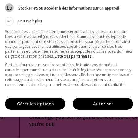
Stocker et/ou accéder à des informations sur un appareil
En savoir plus
Vos données à caractère personnel seront traitées, et les informations
liées à votre appareil (cookies, identifiants uniques et autres types de
données) pourront être stockées et consultées par 66 partenaires, ainsi
que partagées avec lui, ou utilisées spécifiquement par ce site. Nos
partenaires et nous-mêmes sommes susceptibles d'utiliser des données
de géolocalisation précises.
Liste des partenaires.
Certains fournisseurs sont susceptibles de traiter vos données à
caractère personnel sur la base de l'intérêt légitime. Vous pouvez vous y
opposer en gérant vos options ci-dessous. Recherchez un lien en bas de
cette page ou dans le menu du site pour gérer ou retirer votre
consentement dans les paramètres des cookies et de confidentialité.
Gérer les options
Autoriser
of
Challenge yourself to get a perfect score. O
you’re out!