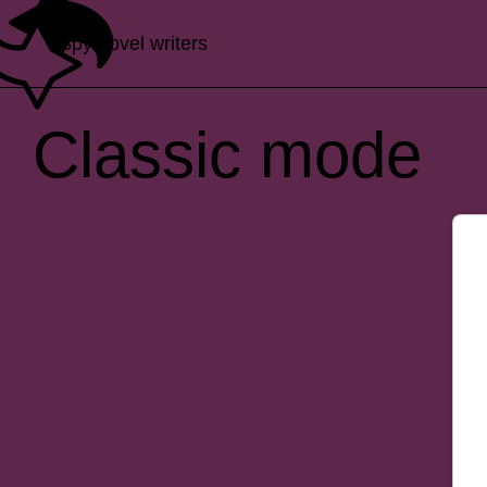
Spy novel writers
Classic mode