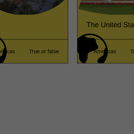
The United Sta
ericas
True or false
Americas
T