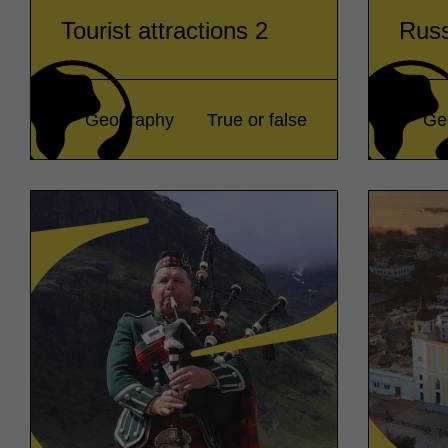
Tourist attractions 2
Russ
Geography
True or false
Ge