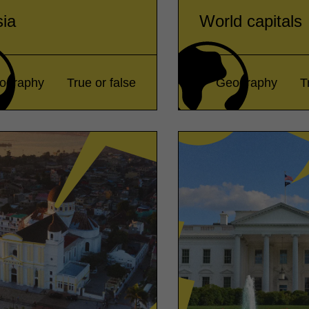
ia
World capitals
ography
True or false
Geography
T