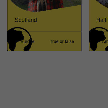
Scotland
Haiti
Europe
True or false
Am