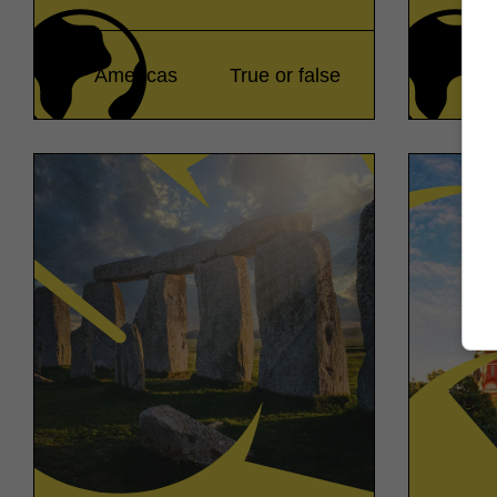
Americas
True or false
As