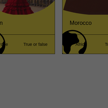
n
Morocco
rope
True or false
Africa
T