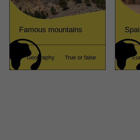
Famous mountains
Spai
Geography
True or false
Eu