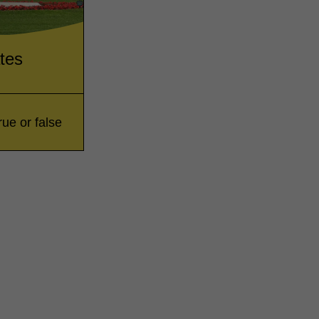
tes
rue or false