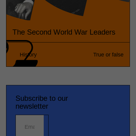
The Second World War Leaders
History
True or false
Subscribe to our
newsletter
Email address